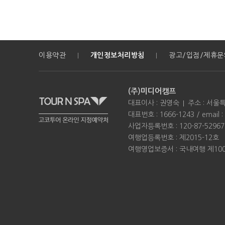
이용약관
개인정보처리방침
광고/입점/제휴문
|
|
(주)미디어캠프
대표이사 : 권영숙
주소 : 서울
대표번호 : 1666-1243 / email :
사업자등록번호 : 120-87-5296
여행업등록번호 : 제2015-12호
여행영업보증서 : 국내여행 제100-0