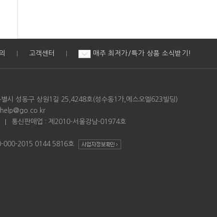
의
고객센터
매주 최저가/특가 상품 소식받기!
|
|
특별시 성동구 상원1길 25,4248호(성수동1가,에스오엘623빌딩)
 help@go.co.kr
7
통신판매업 : 제2010-서울강남-01974호
00-2015 0144 5816호